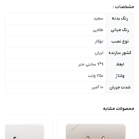
مشخصات :
رنگ بدنه
سفید
رنگ میانی
طلایی
نوع نصب
توکار
کشور سازنده
ایران
ابعاد
9*9 سانتی متر
ولتاژ
250 ولت
شدت جریان
10 آمپر
محصولات مشابه