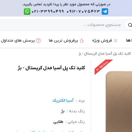
در صورتی که محصول مورد نظر را پیدا نکردید تماس بگیرید.
021-33990499
0912-7075423
 ها
فروش ویژه
پرفروش ترین ها
پرسش های متداول
کلید تک پل آسیا مدل کریستال - بژ
پیشنهاد ما
کلید تک پل آسیا مدل کریستال - بژ
برند :
آسیا الکتریک
رنگ بدنه
:
بژ
رنگ میانی
:
طلایی