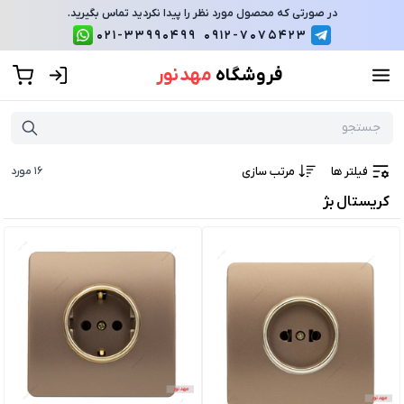
در صورتی که محصول مورد نظر را پیدا نکردید تماس بگیرید.
021-33990499
0912-7075423
فروشگاه
مهد نور
فیلتر ها
مرتب سازی
16
مورد
کریستال بژ