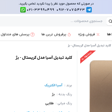
در صورتی که محصول مورد نظر را پیدا نکردید تماس بگیرید.
021-33990499
0912-7075423
 ها
فروش ویژه
پرفروش ترین ها
پرسش های متداول
کلید تبدیل آسیا مدل کریستال - بژ
پیشنهاد ما
کلید تبدیل آسیا مدل کریستال - بژ
برند :
آسیا الکتریک
رنگ بدنه
:
بژ
رنگ میانی
:
طلایی