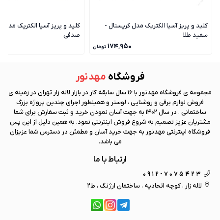
کلید و پریز آسیا الکتریک مدل کریستال -
کلید و پریز آسیا الکتریک مدل ک
سفید طلا
صدفی
۰
۱۷۴٬۹۵۰
تومان
فروشگاه
مهد نور
مجموعه ی فروشگاه
مهد نور
با 16 سال سابقه کار در بازار لاله زار تهران در زمینه ی
فروش لوازم برقی و روشنایی ، لوستر و همینطور اجرای چندین پروژه بزرگ
ساختمانی ، در سال 1402 به جهت آسان نمودن خرید و ثبت سفارش برای شما
مشتریان عزیز تصمیم به شروع فروش اینترنتی نمود. به همین دلیل از این پس
فروشگاه اینترنتی
مهد نور
به جهت خرید آسان و مطمئن در دسترس شما عزیزان
می باشد.
ارتباط با ما
0912-7075423
لاله زار ، کوچه اتحادیه ، ساختمان ارژنگ ، ط2