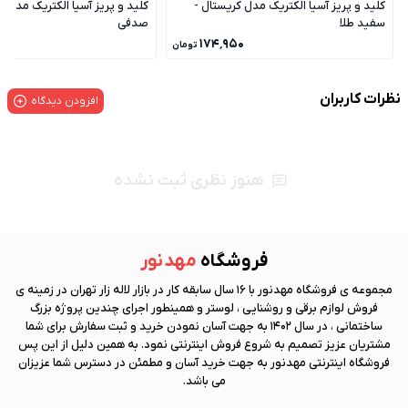
کلید و پریز آسیا الکتریک مدل کریستال -
کلید و پریز آسیا الکتریک مدل ک
سفید طلا
صدفی
۰
۱۷۴٬۹۵۰
تومان
نظرات کاربران
افزودن دیدگاه
هنوز نظری ثبت نشده
فروشگاه
مهد نور
مجموعه ی فروشگاه
مهد نور
با 16 سال سابقه کار در بازار لاله زار تهران در زمینه ی
فروش لوازم برقی و روشنایی ، لوستر و همینطور اجرای چندین پروژه بزرگ
ساختمانی ، در سال 1402 به جهت آسان نمودن خرید و ثبت سفارش برای شما
مشتریان عزیز تصمیم به شروع فروش اینترنتی نمود. به همین دلیل از این پس
فروشگاه اینترنتی
مهد نور
به جهت خرید آسان و مطمئن در دسترس شما عزیزان
می باشد.