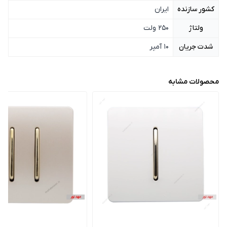
کشور سازنده
ایران
ولتاژ
250 ولت
شدت جریان
10 آمپر
محصولات مشابه