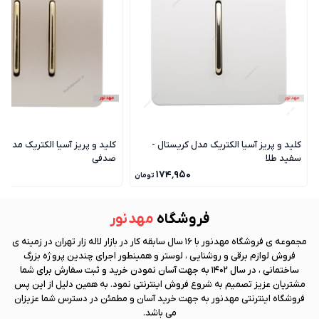
کلید و پریز آسیا الکتریک مدل کریستال -
کلید و پریز آسیا الکتریک مدل ک
سفید طلا
صدفی
۰
۱۷۴٬۹۵۰
تومان
فروشگاه
مهد نور
مجموعه ی فروشگاه
مهد نور
با 16 سال سابقه کار در بازار لاله زار تهران در زمینه ی
فروش لوازم برقی و روشنایی ، لوستر و همینطور اجرای چندین پروژه بزرگ
ساختمانی ، در سال 1402 به جهت آسان نمودن خرید و ثبت سفارش برای شما
مشتریان عزیز تصمیم به شروع فروش اینترنتی نمود. به همین دلیل از این پس
فروشگاه اینترنتی
مهد نور
به جهت خرید آسان و مطمئن در دسترس شما عزیزان
می باشد.