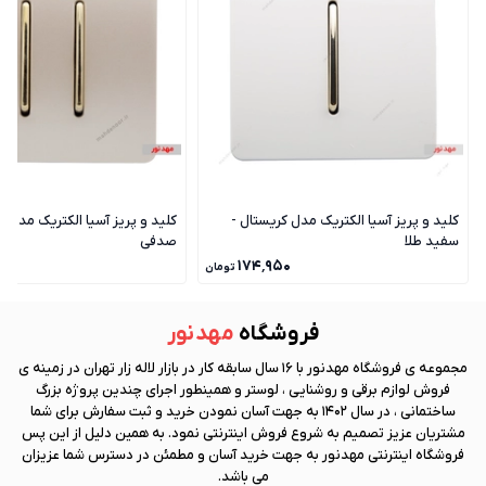
کلید و پریز آسیا الکتریک مدل کریستال -
کلید و پریز آسیا الکتریک مدل ک
سفید طلا
صدفی
۰
۱۷۴٬۹۵۰
تومان
فروشگاه
مهد نور
مجموعه ی فروشگاه
مهد نور
با 16 سال سابقه کار در بازار لاله زار تهران در زمینه ی
فروش لوازم برقی و روشنایی ، لوستر و همینطور اجرای چندین پروژه بزرگ
ساختمانی ، در سال 1402 به جهت آسان نمودن خرید و ثبت سفارش برای شما
مشتریان عزیز تصمیم به شروع فروش اینترنتی نمود. به همین دلیل از این پس
فروشگاه اینترنتی
مهد نور
به جهت خرید آسان و مطمئن در دسترس شما عزیزان
می باشد.