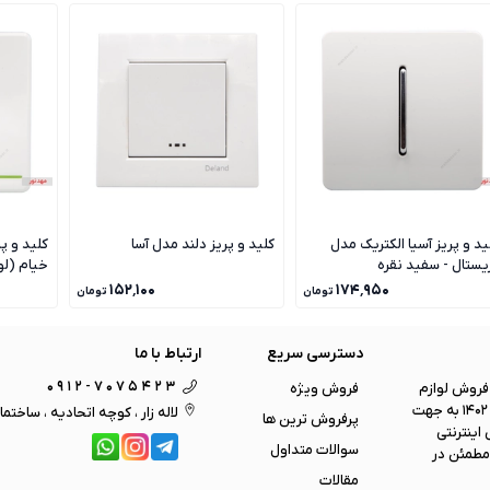
ید و پریز آسیا الکتریک مدل
کلید و پریز دلند مدل آسا
کلید و پ
یستال - سفید نقره
خیام (ل
۱۵۲٬۱۰۰
۱۷۴٬۹۵۰
تومان
تومان
دسترسی سریع
ارتباط با ما
0912-7075423
 ی فروش لوازم
فروش ویژه
برقی و روشنایی ، لوستر و همینطور اجرای چندین پروژه بزرگ ساختمانی ، در سال 1402 به جهت
لاله زار ، کوچه اتحادیه ، ساختما
پرفروش ترین ها
اینترنتی
سوالات متداول
مطمئن در
مقالات