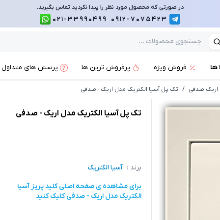
در صورتی که محصول مورد نظر را پیدا نکردید تماس بگیرید.
021-33990499
0912-7075423
 ها
فروش ویژه
پرفروش ترین ها
پرسش های متداول
ل اریک صدفی
/
تک پل آسیا الکتریک مدل اریک - صدفی
تک پل آسیا الکتریک مدل اریک - صدفی
برند :
آسیا الکتریک
برای مشاهده ی صفحه اصلی
کلید پریز آسیا
الکتریک مدل اریک - صدفی
کلیک کنید