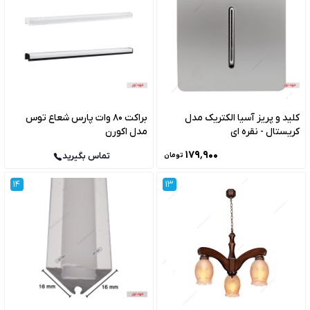
کلید و پریز آسیا الکتریک مدل
براکت 80 وات پارس شعاع توس
کریستال - نقره ای
مدل اکورن
۱۷۹٬۹۰۰
تماس بگیرید
تومان
14
13