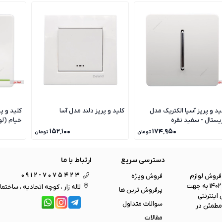
ید و پریز آسیا الکتریک مدل
کلید و پریز دلند مدل آسا
کلید و پ
یستال - سفید نقره
خیام (ل
۱۵۲٬۱۰۰
۱۷۴٬۹۵۰
تومان
تومان
دسترسی سریع
ارتباط با ما
0912-7075423
 ی فروش لوازم
فروش ویژه
برقی و روشنایی ، لوستر و همینطور اجرای چندین پروژه بزرگ ساختمانی ، در سال 1402 به جهت
لاله زار ، کوچه اتحادیه ، ساختما
پرفروش ترین ها
اینترنتی
سوالات متداول
مطمئن در
مقالات