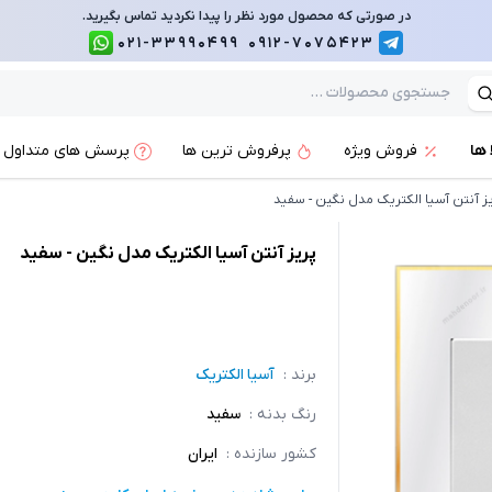
در صورتی که محصول مورد نظر را پیدا نکردید تماس بگیرید.
021-33990499
0912-7075423
 ها
فروش ویژه
پرفروش ترین ها
پرسش های متداول
ز آنتن آسیا الکتریک مدل نگین - سفید
پریز آنتن آسیا الکتریک مدل نگین - سفید
برند :
آسیا الکتریک
رنگ بدنه
:
سفید
کشور سازنده
:
ایران