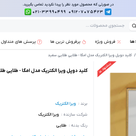
در صورتی که محصول مورد نظر را پیدا نکردید تماس بگیرید.
021-33990499
0912-7075423
 ها
فروش ویژه
پرفروش ترین ها
پرسش های متداول
/
کلید دوپل ویرا الکتریک مدل امگا - طلایی طلایی سفید
پیشنهاد ما
کلید دوپل ویرا الکتریک مدل امگا - طلایی ط
برند :
ویرا الکتریک
شرکت سازنده
:
ویرا الکتریک
رنگ بدنه
:
طلایی