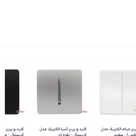
ریز خیام الکتریک مدل
کلید و پریز آسیا الکتریک مدل
کلید و پریز آسی
وکس) - سفید
کریستال - نقره ای
کریستال - مشک