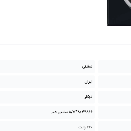
مشکی
ایران
توکار
8/6*8/4*8/5 سانتی متر
220 ولت