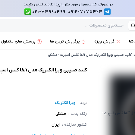
در صورتی که محصول مورد نظر را پیدا نکردید تماس بگیرید.
021-33990499
0912-7075423
 ها
فروش ویژه
پرفروش ترین ها
پرسش های متداول
کلید صلیبی ویرا الکتریک مدل آلفا گلس اسپرت - مشکی
کلید صلیبی ویرا الکتریک مدل آلفا گلس اسپ
برند :
ویرا الکتریک
دل آلفا گلس اسپرت -
رنگ بدنه
:
مشکی
کشور سازنده
:
ایران