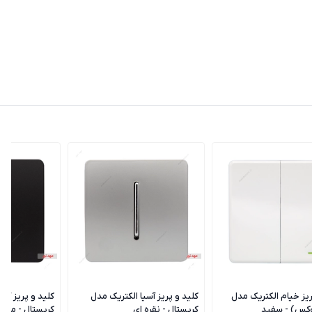
ریز خیام الکتریک مدل
کلید و پریز آسیا الکتریک مدل
کلید و پریز آسی
وکس) - سفید
کریستال - نقره ای
کریستال - مشک