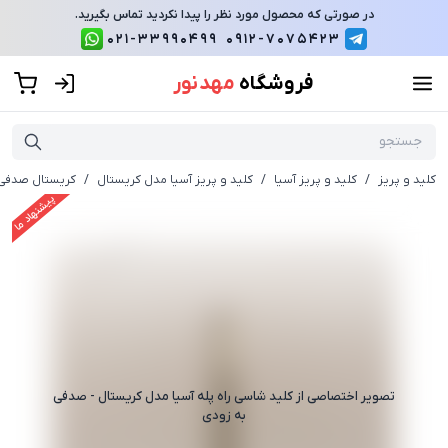
در صورتی که محصول مورد نظر را پیدا نکردید تماس بگیرید.
021-33990499
0912-7075423
فروشگاه
مهد نور
کلید و پریز
/
کلید و پریز آسیا
/
کلید و پریز آسیا مدل کریستال
/
کریستال صدفی
پیشنهاد ما
تصویر اختصاصی از
کلید شاسی راه پله آسیا مدل کریستال - صدفی
به زودی