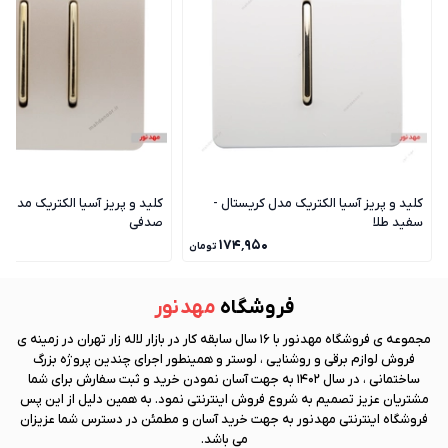
کلید و پریز آسیا الکتریک مدل کریستال -
کلید و پریز آسیا الکتریک مدل ک
سفید طلا
صدفی
۰
۱۷۴٬۹۵۰
تومان
فروشگاه
مهد نور
مجموعه ی فروشگاه
مهد نور
با 16 سال سابقه کار در بازار لاله زار تهران در زمینه ی
فروش لوازم برقی و روشنایی ، لوستر و همینطور اجرای چندین پروژه بزرگ
ساختمانی ، در سال 1402 به جهت آسان نمودن خرید و ثبت سفارش برای شما
مشتریان عزیز تصمیم به شروع فروش اینترنتی نمود. به همین دلیل از این پس
فروشگاه اینترنتی
مهد نور
به جهت خرید آسان و مطمئن در دسترس شما عزیزان
می باشد.