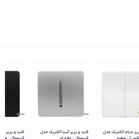
ریز خیام الکتریک مدل
کلید و پریز آسیا الکتریک مدل
کلید و پریز آسی
وکس) - سفید
کریستال - نقره ای
کریستال - مشک