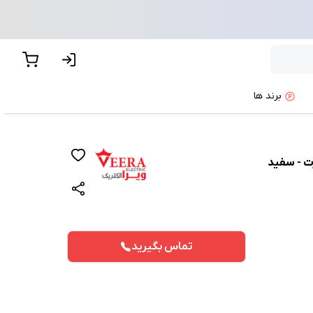
برند ها
رت - سفید
تماس بگیرید