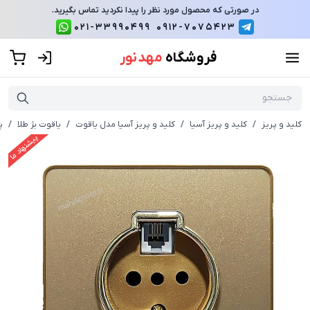
در صورتی که محصول مورد نظر را پیدا نکردید تماس بگیرید.
021-33990499
0912-7075423
فروشگاه
مهد نور
کلید و پریز
/
کلید و پریز آسیا
/
کلید و پریز آسیا مدل یاقوت
/
یاقوت بژ طلا
/
پ
پیشنهاد ما