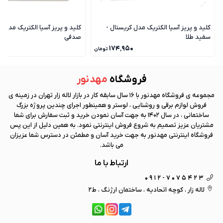
کلید و پریز آسیا الکتریک مدل کریستال -
کلید و پریز آسیا الکتریک مدل ک
سفید طلا
صدفی
۰
۱۷۴٬۹۵۰
تومان
فروشگاه
مهد نور
مجموعه ی فروشگاه
مهد نور
با 16 سال سابقه کار در بازار لاله زار تهران در زمینه ی
فروش لوازم برقی و روشنایی ، لوستر و همینطور اجرای چندین پروژه بزرگ
ساختمانی ، در سال 1402 به جهت آسان نمودن خرید و ثبت سفارش برای شما
مشتریان عزیز تصمیم به شروع فروش اینترنتی نمود. به همین دلیل از این پس
فروشگاه اینترنتی
مهد نور
به جهت خرید آسان و مطمئن در دسترس شما عزیزان
می باشد.
ارتباط با ما
0912-7075423
لاله زار ، کوچه اتحادیه ، ساختمان ارژنگ ، ط2