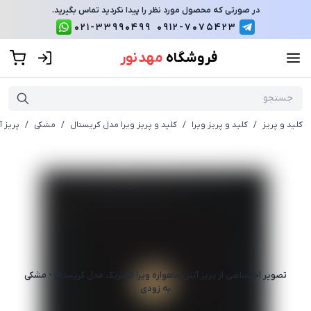
در صورتی که محصول مورد نظر را پیدا نکردید تماس بگیرید.
021-33990499
0912-7075423
فروشگاه
مهد نور
کلید و پریز
/
کلید و پریز ویرا
/
کلید و پریز ویرا مدل کریستال
/
مشکی
/
پریز آ
تصویر اختصاصی از
پریز آنتن ماهواره ویرا الکتریک مدل کریستال - مشکی
به زودی