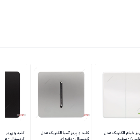
ریز خیام الکتریک مدل
کلید و پریز آسیا الکتریک مدل
کلید و پریز آسی
وکس) - سفید
کریستال - نقره ای
کریستال - مشک