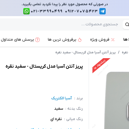
در صورتی که محصول مورد نظر را پیدا نکردید تماس بگیرید.
021-33990499
0912-7075423
 ها
فروش ویژه
پرفروش ترین ها
پرسش های متداول
نقره
/
پریز آنتن آسیا مدل کریستال - سفید نقره
پیشنهاد ما
پریز آنتن آسیا مدل کریستال - سفید نقره
برند :
آسیا الکتریک
رنگ بدنه
:
سفید
رنگ میانی
:
نقره ای