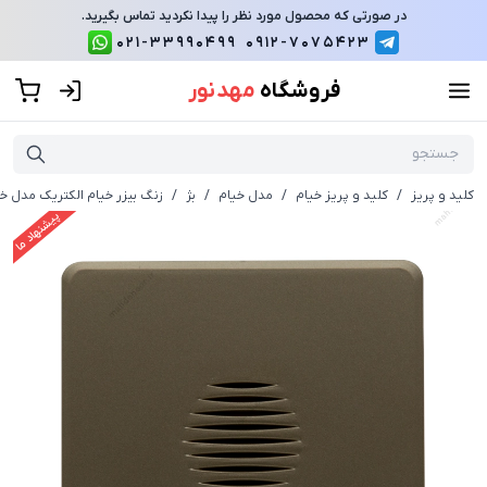
در صورتی که محصول مورد نظر را پیدا نکردید تماس بگیرید.
021-33990499
0912-7075423
فروشگاه
مهد نور
کلید و پریز
/
کلید و پریز خیام
/
مدل خیام
/
بژ
/
زنگ بیزر خیام الکتریک مدل خیا
پیشنهاد ما