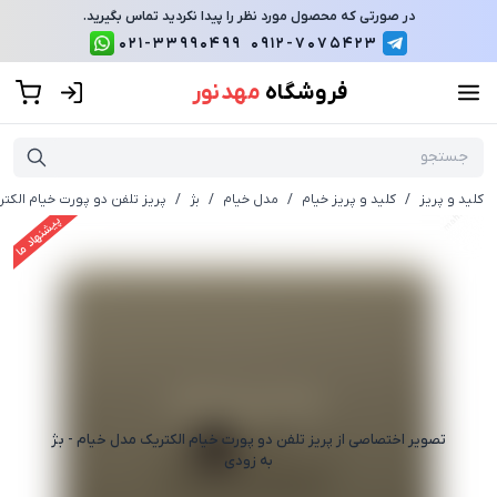
در صورتی که محصول مورد نظر را پیدا نکردید تماس بگیرید.
021-33990499
0912-7075423
فروشگاه
مهد نور
کلید و پریز
/
کلید و پریز خیام
/
مدل خیام
/
بژ
/
پریز تلفن دو پورت خیام الکتر
پیشنهاد ما
تصویر اختصاصی از
پریز تلفن دو پورت خیام الکتریک مدل خیام - بژ
به زودی