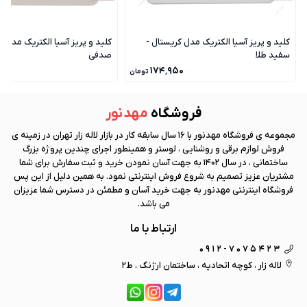
کلید و پریز آسیا الکتریک مدل کریستال -
کلید و پریز آسیا الکتریک مدل ک
سفید طلا
صدفی
۰
۱۷۴٬۹۵۰
تومان
فروشگاه
مهد نور
مجموعه ی فروشگاه
مهد نور
با 16 سال سابقه کار در بازار لاله زار تهران در زمینه ی
فروش لوازم برقی و روشنایی ، لوستر و همینطور اجرای چندین پروژه بزرگ
ساختمانی ، در سال 1402 به جهت آسان نمودن خرید و ثبت سفارش برای شما
مشتریان عزیز تصمیم به شروع فروش اینترنتی نمود. به همین دلیل از این پس
فروشگاه اینترنتی
مهد نور
به جهت خرید آسان و مطمئن در دسترس شما عزیزان
می باشد.
ارتباط با ما
0912-7075423
لاله زار ، کوچه اتحادیه ، ساختمان ارژنگ ، ط2