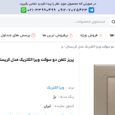
در صورتی که محصول مورد نظر را پیدا نکردید تماس بگیرید.
021-33990499
0912-7075423
 ها
فروش ویژه
پرفروش ترین ها
پرسش های متداول
دو سوکت ویرا الکتریک مدل کریستال - بژ
پریز تلفن دو سوکت ویرا الکتریک مدل کریستا
برند :
ویرا الکتریک
رنگ بدنه
:
بژ
کشور سازنده
:
ایران