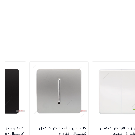
ریز خیام الکتریک مدل
کلید و پریز آسیا الکتریک مدل
کلید و پریز آسی
وکس) - سفید
کریستال - نقره ای
کریستال - مشک