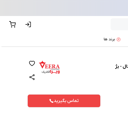
برند ها
ل - بژ
تماس بگیرید