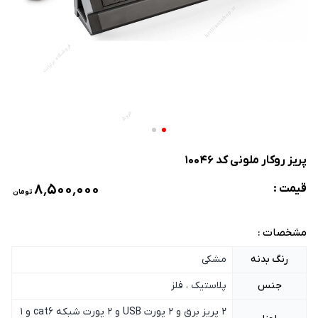
پریز روکار ملونی کد 10046
۸٬۵۰۰٬۰۰۰
قیمت :
تومان
مشخصات :
رنگ بدنه
مشکی
جنس
پلاستیک ، فلز
2 پریز برق و 2 پورت USB و 2 پورت شبکه cat6 و 1