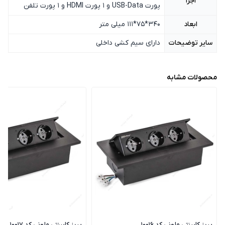
اجزا
پورت USB-Data و 1 پورت HDMI و 1 پورت تلفن
ابعاد
340*75*111 میلی متر
سایر توضیحات
دارای سیم کشی داخلی
محصولات مشابه
پریز کابینتی ملونی کد 10016
پریز کابینتی ملونی کد 10017