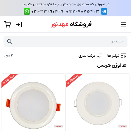
در صورتی که محصول مورد نظر را پیدا نکردید تماس بگیرید.
021-33990499
0912-7075423
فروشگاه
مهد نور
فیلتر ها
مرتب سازی
2
مورد
هالوژن هرمس
پیشنهاد ما
پیشنهاد ما