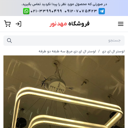
در صورتی که محصول مورد نظر را پیدا نکردید تماس بگیرید.
021-33990499
0912-7075423
فروشگاه
مهد نور
لوستر ال ای دی
/
لوستر ال ای دی مربع سه طبقه دو طرفه