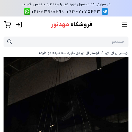
در صورتی که محصول مورد نظر را پیدا نکردید تماس بگیرید.
021-33990499
0912-7075423
فروشگاه
مهد نور
لوستر ال ای دی
/
لوستر ال ای دی دایره سه طبقه دو طرفه