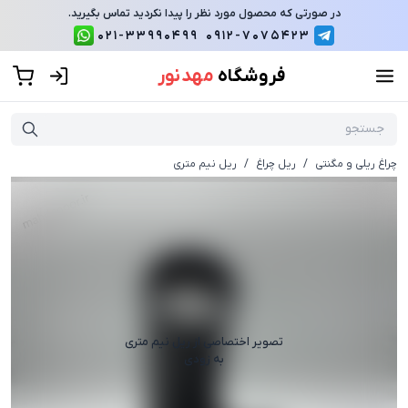
در صورتی که محصول مورد نظر را پیدا نکردید تماس بگیرید.
021-33990499
0912-7075423
فروشگاه
مهد نور
چراغ ریلی و مگنتی
/
ریل چراغ
/
ریل نیم متری
تصویر اختصاصی از
ریل نیم متری
به زودی