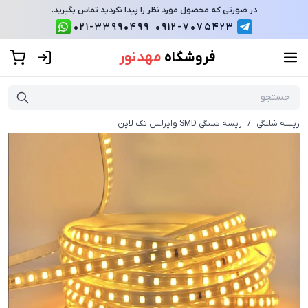
در صورتی که محصول مورد نظر را پیدا نکردید تماس بگیرید.
021-33990499
0912-7075423
فروشگاه
مهد نور
ریسه شلنگی
/
ریسه شلنگی SMD وایرلس تک لاین