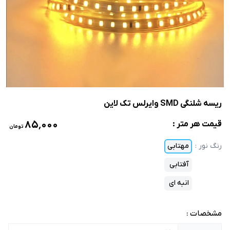
ریسه شلنگی SMD وایرلس تک لاین
۸۵٬۰۰۰
قیمت هر متر :
تومان
رنگ نور
:
مهتابی
آفتابی
انبه ای
مشخصات :