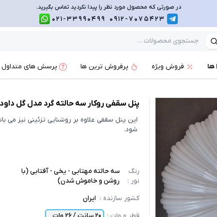
در صورتی که محصول مورد نظر را پیدا نکردید تماس بگیرید.
021-33990499
0912-7075423
 ها
فروش ویژه
پرفروش ترین ها
پرسش های متداول
پنل سقفی روکار سه حالته گرد مدل گل داودی س
این پنل سقفی علاوه بر روشنایی تزئینی نیز می ب
شود.
رنگ
سه حالته مهتابی - یخی - آفتابی (با
نور
:
روشن و خاموش شدن)
کشور سازنده
:
ایران
قطر و وات
:
20 سانت / 26 وات